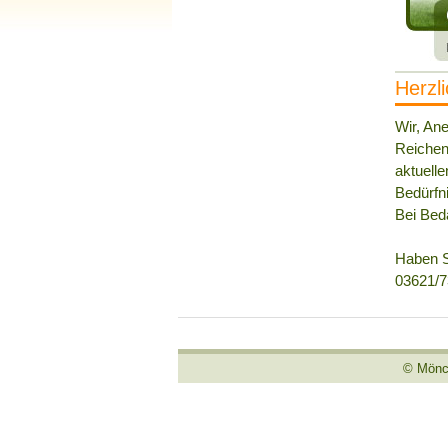
Herzl
Wir, An
Reichen
aktuelle
Bedürfn
Bei Bed
Haben S
03621/7
© Mönch